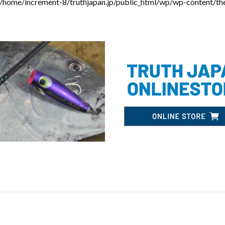
/home/increment-8/truthjapan.jp/public_html/wp/wp-content/th