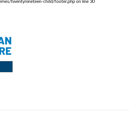
emes/twentynineteen-child/footer.php
on line
30