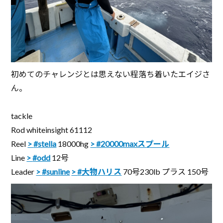
初めてのチャレンジとは思えない程落ち着いたエイジさ
ん。
tackle
Rod whiteinsight 61112
Reel
#stella
18000hg
#20000maxスプール
Line
#odd
12号
Leader
#sunline
#大物ハリス
70号230lb プラス 150号