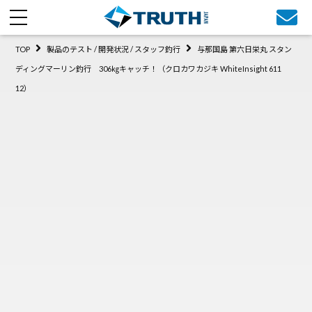
TOP
製品のテスト / 開発状況 / スタッフ釣行
与那国島 第六日栄丸 スタン
ディングマーリン釣行 306㎏キャッチ！（クロカワカジキ WhiteInsight 611
12）