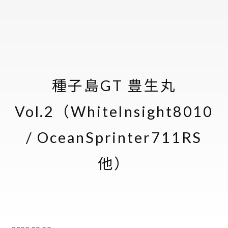
種子島GT 豊生丸
Vol.2（WhiteInsight8010
/ OceanSprinter711RS
他）