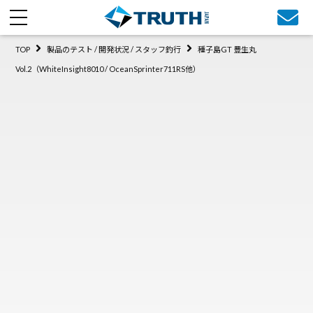
TOP
製品のテスト / 開発状況 / スタッフ釣行
種子島GT 豊生丸
Vol.2（WhiteInsight8010 / OceanSprinter711RS他）