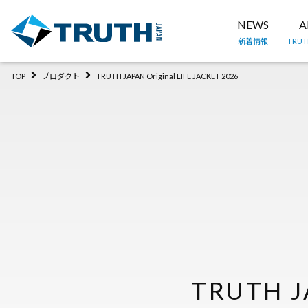
NEWS
A
新着情報
TRU
TOP
プロダクト
TRUTH JAPAN Original LIFE JACKET 2026
TRUTH J