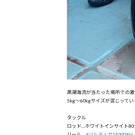
黒潮海流が当たった場所での激
5kg〜60kgサイズが混じって
タックル
ロッド…ホワイトインサイト801
リール…
#ソルティガ14000XH