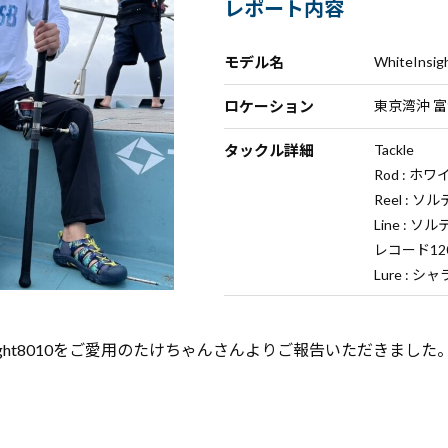
レポート内容
モデル名
WhiteInsig
ロケーション
東京湾沖 
タックル詳細
Tackle
Rod : ホ
Reel : ソ
Line : 
レコード120
Lure : 
nsight8010をご愛用のたけちゃんさんよりご報告いただきました