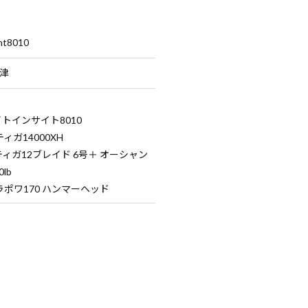
ht8010
富津
ワイトインサイト8010
ルティガ14000XH
ソルティガ12ブレイド 6号＋ オーシャン
lb
シャラポワ170 ハンマーヘッド
。