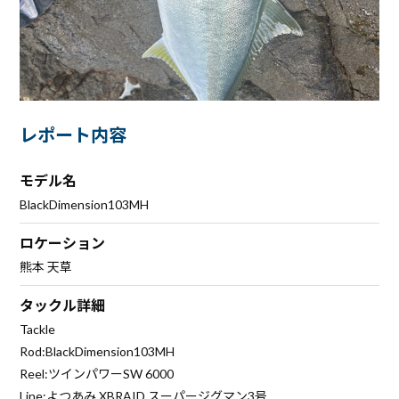
レポート内容
モデル名
BlackDimension103MH
ロケーション
熊本 天草
タックル詳細
Tackle
Rod:BlackDimension103MH
Reel:ツインパワーSW 6000
Line:よつあみ XBRAID スーパージグマン3号