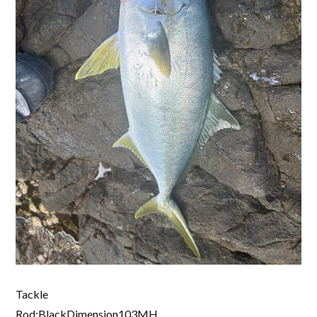
Tackle
Rod:BlackDimension103MH