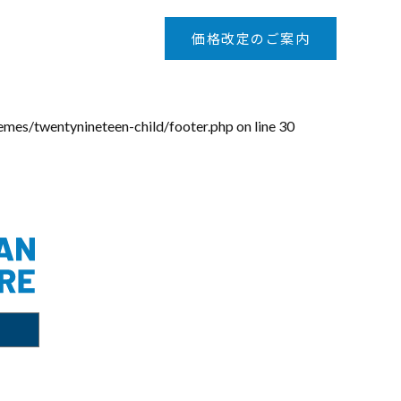
価格改定のご案内
emes/twentynineteen-child/footer.php
on line
30